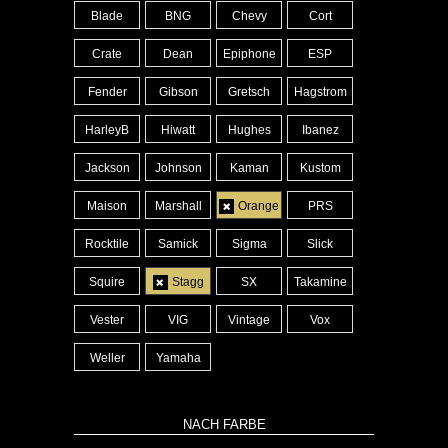
Blade
BNG
Chevy
Cort
Crate
Dean
Epiphone
ESP
Fender
Gibson
Gretsch
Hagstrom
HarleyB
Hiwatt
Hughes
Ibanez
Jackson
Johnson
Kaman
Kustom
Maison
Marshall
Orange
PRS
Rocktile
Samick
Sigma
Slick
Squire
Stagg
SX
Takamine
Vester
VIG
Vintage
Vox
Weller
Yamaha
NACH FARBE