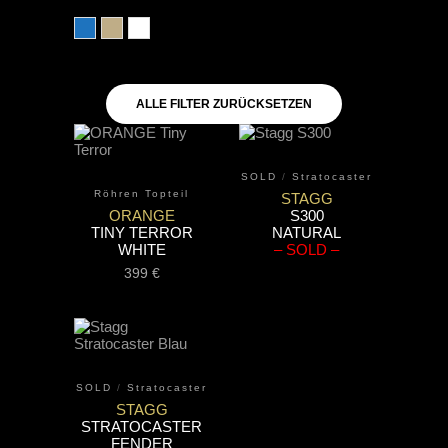
blau
natur
weiß
ALLE FILTER ZURÜCKSETZEN
SOLD
/
Stratocaster
Röhren Topteil
STAGG
ORANGE
S300
TINY TERROR
NATURAL
WHITE
– SOLD –
399
€
SOLD
/
Stratocaster
STAGG
STRATOCASTER
FENDER