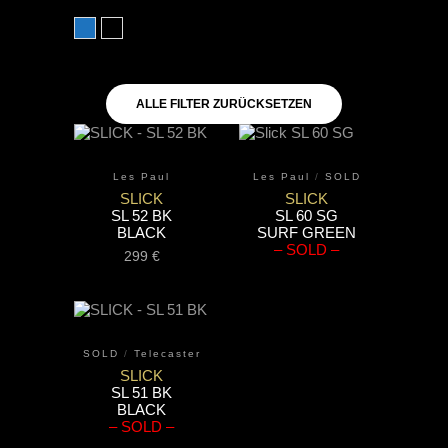
blau
schwarz
ALLE FILTER ZURÜCKSETZEN
Les Paul
Les Paul
/
SOLD
SLICK
SLICK
SL 52 BK
SL 60 SG
BLACK
SURF GREEN
– SOLD –
299
€
SOLD
/
Telecaster
SLICK
SL 51 BK
BLACK
– SOLD –