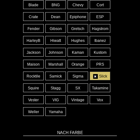
Blade
BNG
Chevy
Cort
Crate
Dean
Epiphone
ESP
Fender
Gibson
Gretsch
Hagstrom
HarleyB
Hiwatt
Hughes
Ibanez
Jackson
Johnson
Kaman
Kustom
Maison
Marshall
Orange
PRS
Rocktile
Samick
Sigma
Slick
Squire
Stagg
SX
Takamine
Vester
VIG
Vintage
Vox
Weller
Yamaha
NACH FARBE