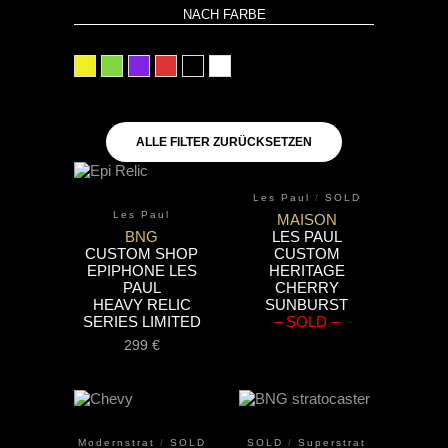
NACH FARBE
gelb
grün
lila
rot
schwarz
weiß
ALLE FILTER ZURÜCKSETZEN
Les Paul
/
SOLD
Les Paul
MAISON
BNG
LES PAUL
CUSTOM SHOP
CUSTOM
EPIPHONE LES
HERITAGE
PAUL
CHERRY
HEAVY RELIC
SUNBURST
SERIES LIMITED
– SOLD –
299
€
Modernstrat
/
SOLD
SOLD
/
Superstrat