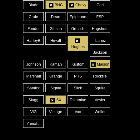
Blade
BNG
Chevy
Cort
Crate
Dean
Epiphone
ESP
Fender
Gibson
Gretsch
Hagstrom
HarleyB
Hiwatt
Ibanez
Hughes
Jackson
Johnson
Kaman
Kustom
Maison
Marshall
Orange
PRS
Rocktile
Samick
Sigma
Slick
Squire
Stagg
SX
Takamine
Vester
VIG
Vintage
Vox
Weller
Yamaha