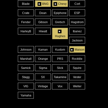
Blade
BNG
Chevy
Cort
Crate
Dean
Epiphone
ESP
Fender
Gibson
Gretsch
Hagstrom
HarleyB
Hiwatt
Ibanez
Hughes
Jackson
Johnson
Kaman
Kustom
Maison
Marshall
Orange
PRS
Rocktile
Samick
Sigma
Slick
Squire
Stagg
SX
Takamine
Vester
VIG
Vintage
Vox
Weller
Yamaha