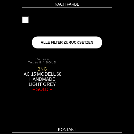
NACH FARBE
weiß
ALLE FILTER ZURÜCKSETZEN
Röhren
Topteil
/
SOLD
BNG
AC 15 MODELL 68
HANDMADE
LIGHT GREY
– SOLD –
KONTAKT