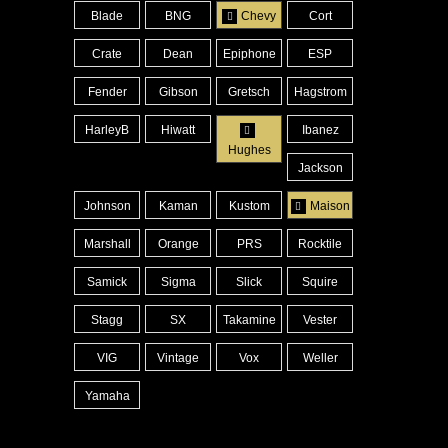
Blade
BNG
Chevy
Cort
Crate
Dean
Epiphone
ESP
Fender
Gibson
Gretsch
Hagstrom
HarleyB
Hiwatt
Ibanez
Hughes
Jackson
Johnson
Kaman
Kustom
Maison
Marshall
Orange
PRS
Rocktile
Samick
Sigma
Slick
Squire
Stagg
SX
Takamine
Vester
VIG
Vintage
Vox
Weller
Yamaha