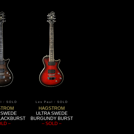
l
/
SOLD
Les Paul
/
SOLD
STROM
HAGSTROM
 SWEDE
ULTRA SWEDE
LACKBURST
BURGUNDY BURST
OLD –
– SOLD –