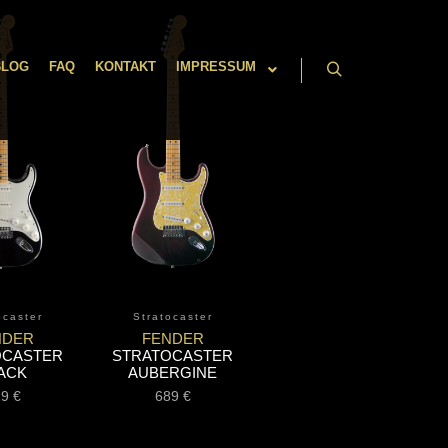
BLOG
FAQ
KONTAKT
IMPRESSUM
Suchen
ocaster
Stratocaster
NDER
FENDER
OCASTER
STRATOCASTER
ACK
AUBERGINE
19
€
689
€