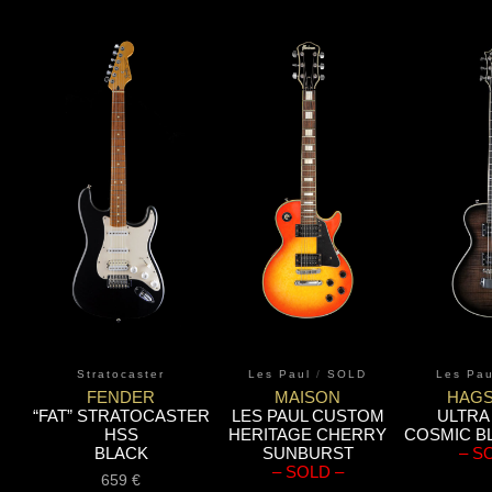
Stratocaster
Les Paul
/
SOLD
Les Pau
FENDER
MAISON
HAG
“FAT” STRATOCASTER
LES PAUL CUSTOM
ULTRA
HSS
HERITAGE CHERRY
COSMIC B
BLACK
SUNBURST
– S
– SOLD –
659
€