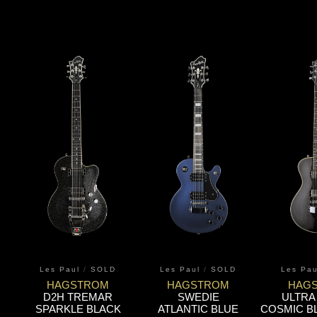
Les Paul
/
SOLD
Les Paul
/
SOLD
Les Pau
HAGSTROM
HAGSTROM
HAG
D2H TREMAR
SWEDIE
ULTRA
SPARKLE BLACK
ATLANTIC BLUE
COSMIC B