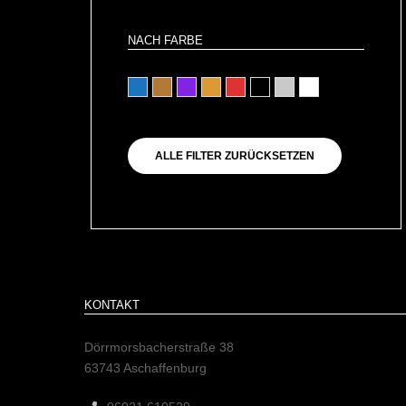
NACH FARBE
blau
braun
lila
orange
rot
schwarz
silber
weiß
ALLE FILTER ZURÜCKSETZEN
KONTAKT
Dörrmorsbacherstraße 38
63743 Aschaffenburg