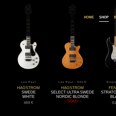
HOME
SHOP
Les Paul
Les Paul
/
SOLD
Strat
HAGSTROM
HAGSTROM
FE
SWEDE
SELECT ULTRA SWEDE
STRAT
WHITE
NORDIC BLONDE
BL
– SOLD –
469
€
6