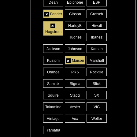
Dean
Epiphone
ESP
Fender
Gibson
Gretsch
HarleyB
Hiwatt
Hagstrom
Hughes
Ibanez
Jackson
Johnson
Kaman
Kustom
Maison
Marshall
Orange
PRS
Rocktile
Samick
Sigma
Slick
Squire
Stagg
SX
Takamine
Vester
VIG
Vintage
Vox
Weller
Yamaha