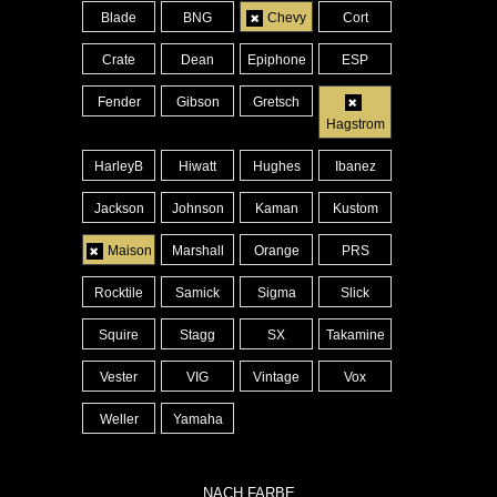
Blade
BNG
Chevy
Cort
Crate
Dean
Epiphone
ESP
Fender
Gibson
Gretsch
Hagstrom
HarleyB
Hiwatt
Hughes
Ibanez
Jackson
Johnson
Kaman
Kustom
Maison
Marshall
Orange
PRS
Rocktile
Samick
Sigma
Slick
Squire
Stagg
SX
Takamine
Vester
VIG
Vintage
Vox
Weller
Yamaha
NACH FARBE