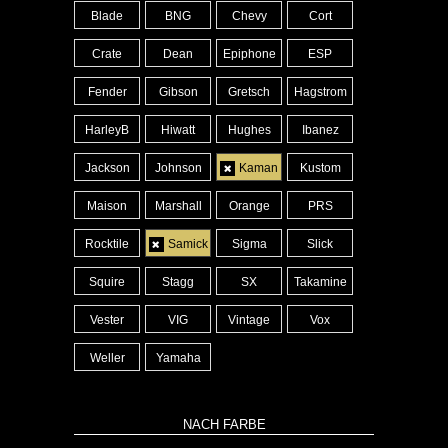
Blade
BNG
Chevy
Cort
Crate
Dean
Epiphone
ESP
Fender
Gibson
Gretsch
Hagstrom
HarleyB
Hiwatt
Hughes
Ibanez
Jackson
Johnson
Kaman
Kustom
Maison
Marshall
Orange
PRS
Rocktile
Samick
Sigma
Slick
Squire
Stagg
SX
Takamine
Vester
VIG
Vintage
Vox
Weller
Yamaha
NACH FARBE