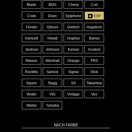
Blade
BNG
Chevy
Cort
Crate
Dean
Epiphone
ESP
Fender
Gibson
Gretsch
Hagstrom
HarleyB
Hiwatt
Hughes
Ibanez
Jackson
Johnson
Kaman
Kustom
Maison
Marshall
Orange
PRS
Rocktile
Samick
Sigma
Slick
Squire
Stagg
SX
Takamine
Vester
VIG
Vintage
Vox
Weller
Yamaha
NACH FARBE