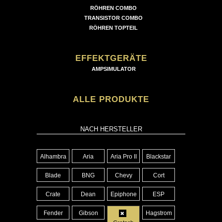
RÖHREN COMBO
TRANSISTOR COMBO
RÖHREN TOPTEIL
EFFEKTGERÄTE
AMPSIMULATOR
ALLE PRODUKTE
NACH HERSTELLER
Alhambra
Aria
Aria Pro II
Blackstar
Blade
BNG
Chevy
Cort
Crate
Dean
Epiphone
ESP
Fender
Gibson
Hagstrom