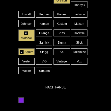
Gretsch
HarleyB
Hiwatt
Hughes
Ibanez
Jackson
Johnson
Kaman
Kustom
Maison
Orange
PRS
Rocktile
Marshall
Samick
Sigma
Slick
Squire
Stagg
SX
Takamine
Vester
VIG
Vintage
Vox
Weller
Yamaha
NACH FARBE
lila