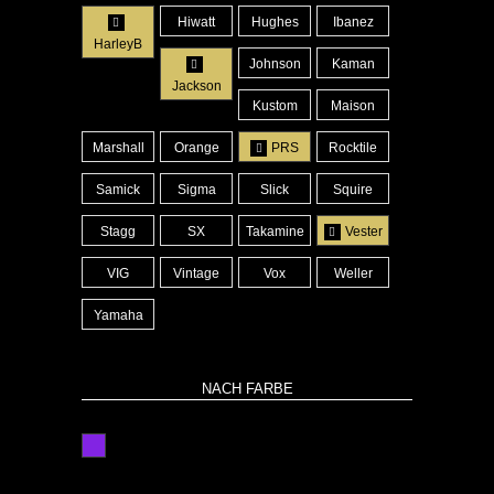
Hiwatt
Hughes
Ibanez
HarleyB
Johnson
Kaman
Jackson
Kustom
Maison
Marshall
Orange
PRS
Rocktile
Samick
Sigma
Slick
Squire
Stagg
SX
Takamine
Vester
VIG
Vintage
Vox
Weller
Yamaha
NACH FARBE
lila