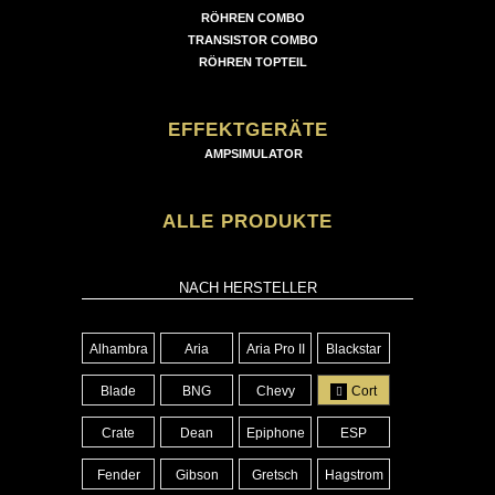
RÖHREN COMBO
TRANSISTOR COMBO
RÖHREN TOPTEIL
EFFEKTGERÄTE
AMPSIMULATOR
ALLE PRODUKTE
NACH HERSTELLER
Alhambra
Aria
Aria Pro II
Blackstar
Blade
BNG
Chevy
Cort
Crate
Dean
Epiphone
ESP
Fender
Gibson
Gretsch
Hagstrom