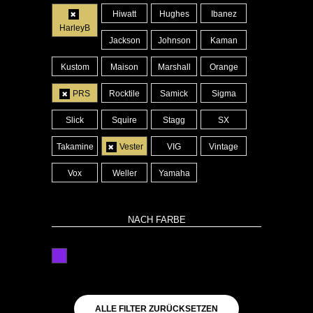
Hiwatt
Hughes
Ibanez
HarleyB
Jackson
Johnson
Kaman
Kustom
Maison
Marshall
Orange
PRS
Rocktile
Samick
Sigma
Slick
Squire
Stagg
SX
Takamine
Vester
VIG
Vintage
Vox
Weller
Yamaha
NACH FARBE
lila
ALLE FILTER ZURÜCKSETZEN