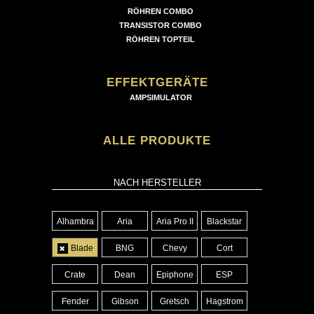
RÖHREN COMBO
TRANSISTOR COMBO
RÖHREN TOPTEIL
EFFEKTGERÄTE
AMPSIMULATOR
ALLE PRODUKTE
NACH HERSTELLER
Alhambra
Aria
Aria Pro II
Blackstar
Blade
BNG
Chevy
Cort
Crate
Dean
Epiphone
ESP
Fender
Gibson
Gretsch
Hagstrom