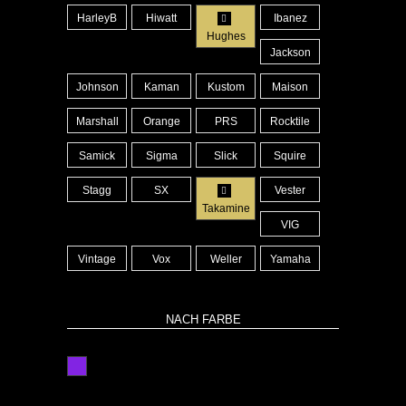
HarleyB
Hiwatt
Ibanez
Hughes
Jackson
Johnson
Kaman
Kustom
Maison
Marshall
Orange
PRS
Rocktile
Samick
Sigma
Slick
Squire
Stagg
SX
Vester
Takamine
VIG
Vintage
Vox
Weller
Yamaha
NACH FARBE
lila