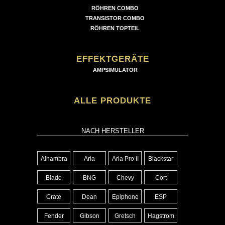
RÖHREN COMBO
TRANSISTOR COMBO
RÖHREN TOPTEIL
EFFEKTGERÄTE
AMPSIMULATOR
ALLE PRODUKTE
NACH HERSTELLER
Alhambra
Aria
Aria Pro II
Blackstar
Blade
BNG
Chevy
Cort
Crate
Dean
Epiphone
ESP
Fender
Gibson
Gretsch
Hagstrom