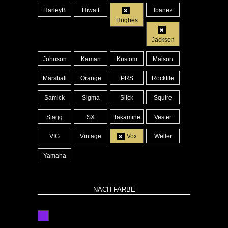
HarleyB
Hiwatt
Ibanez
Hughes
Jackson
Johnson
Kaman
Kustom
Maison
Marshall
Orange
PRS
Rocktile
Samick
Sigma
Slick
Squire
Stagg
SX
Takamine
Vester
VIG
Vintage
Vox
Weller
Yamaha
NACH FARBE
lila