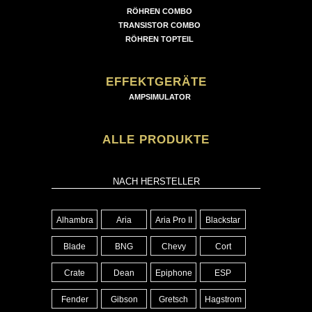
RÖHREN COMBO
TRANSISTOR COMBO
RÖHREN TOPTEIL
EFFEKTGERÄTE
AMPSIMULATOR
ALLE PRODUKTE
NACH HERSTELLER
Alhambra
Aria
Aria Pro II
Blackstar
Blade
BNG
Chevy
Cort
Crate
Dean
Epiphone
ESP
Fender
Gibson
Gretsch
Hagstrom