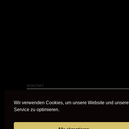
KONTAKT
Dörrmorsbacherstraße 38
Wir verwenden Cookies, um unsere Website und unser
63743 Aschaffenburg
Service zu optimieren.
06021 610529
service@bluenoteguitars.de