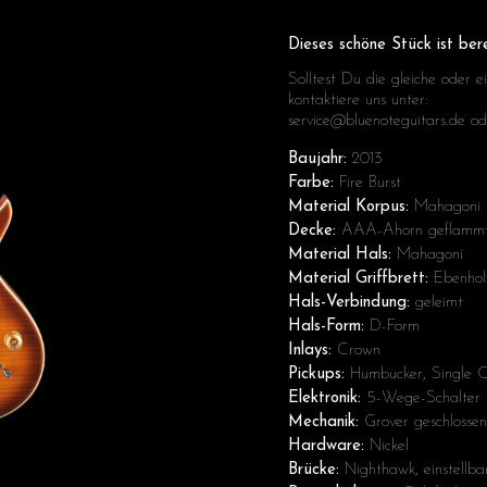
Dieses schöne Stück ist bere
Solltest Du die gleiche oder e
kontaktiere uns unter:
service@bluenoteguitars.de od
Baujahr:
2013
Farbe:
Fire Burst
Material Korpus:
Mahagoni
Decke:
AAA-Ahorn geflamm
Material Hals:
Mahagoni
Material Griffbrett:
Ebenhol
Hals-Verbindung:
geleimt
Hals-Form:
D-Form
Inlays:
Crown
Pickups:
Humbucker, Single C
Elektronik:
5-Wege-Schalter
Mechanik:
Grover geschlosse
Hardware:
Nickel
Brücke:
Nighthawk, einstellba