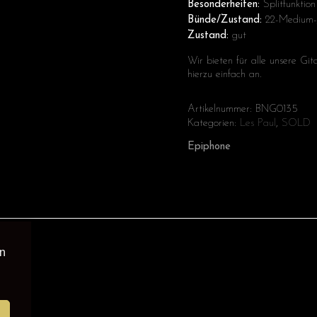
Besonderheiten:
Splitfunktio
Bünde/Zustand:
22-Medium-
Zustand:
gut
Wir bieten für alle unsere Gi
hierzu einfach an.
Artikelnummer:
BNG0135
Kategorien:
Les Paul
,
SOLD
Epiphone
en