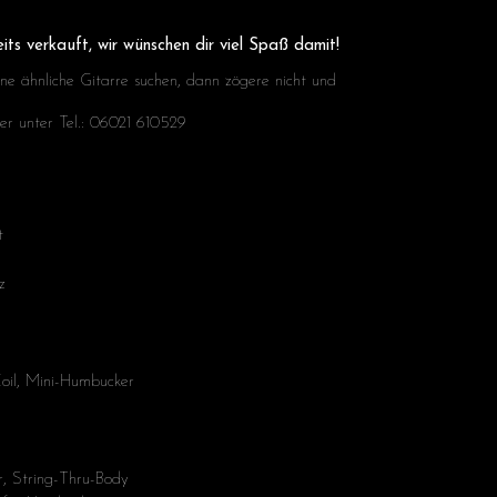
its verkauft, wir wünschen dir viel Spaß damit!
ine ähnliche Gitarre suchen, dann zögere nicht und
er unter Tel.: 06021 610529
t
z
oil, Mini-Humbucker
n
r, String-Thru-Body